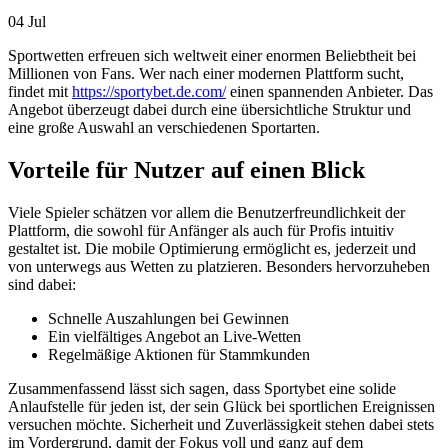
04
Jul
Sportwetten erfreuen sich weltweit einer enormen Beliebtheit bei
Millionen von Fans. Wer nach einer modernen Plattform sucht,
findet mit
https://sportybet.de.com/
einen spannenden Anbieter. Das
Angebot überzeugt dabei durch eine übersichtliche Struktur und
eine große Auswahl an verschiedenen Sportarten.
Vorteile für Nutzer auf einen Blick
Viele Spieler schätzen vor allem die Benutzerfreundlichkeit der
Plattform, die sowohl für Anfänger als auch für Profis intuitiv
gestaltet ist. Die mobile Optimierung ermöglicht es, jederzeit und
von unterwegs aus Wetten zu platzieren. Besonders hervorzuheben
sind dabei:
Schnelle Auszahlungen bei Gewinnen
Ein vielfältiges Angebot an Live-Wetten
Regelmäßige Aktionen für Stammkunden
Zusammenfassend lässt sich sagen, dass Sportybet eine solide
Anlaufstelle für jeden ist, der sein Glück bei sportlichen Ereignissen
versuchen möchte. Sicherheit und Zuverlässigkeit stehen dabei stets
im Vordergrund, damit der Fokus voll und ganz auf dem